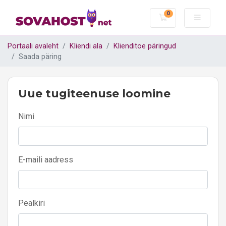
0
Ostukorv
Portaali avaleht
Kliendi ala
Klienditoe päringud
Saada päring
Uue tugiteenuse loomine
Nimi
E-maili aadress
Pealkiri