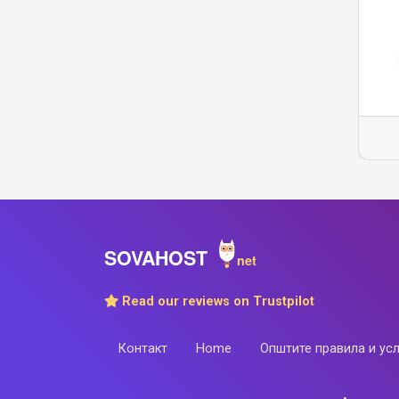
Read our reviews on Trustpilot
Контакт
Home
Општите правила и ус