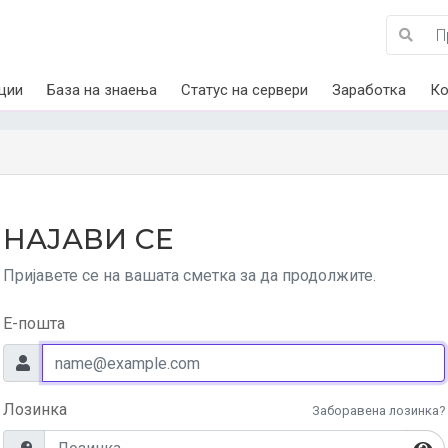
ции
База на знаења
Статус на сервери
Заработка
Ко
НАЈАВИ СЕ
Пријавете се на вашата сметка за да продолжите.
Е-пошта
Лозинка
Заборавена лозинка?